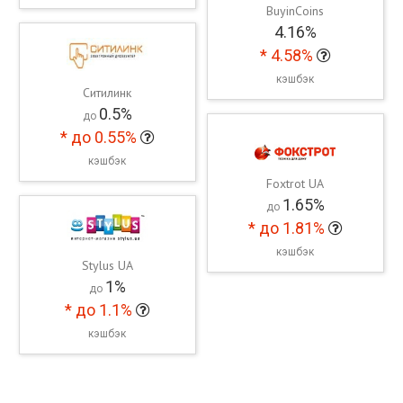
BuyinCoins
4.16%
*
4.58%
кэшбэк
Ситилинк
0.5%
до
*
до 0.55%
кэшбэк
Foxtrot UA
1.65%
до
*
до 1.81%
кэшбэк
Stylus UA
1%
до
*
до 1.1%
кэшбэк