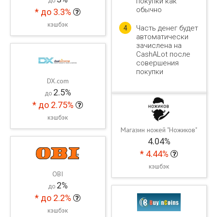
покупки как
до
обычно
*
до 3.3%
кэшбэк
Часть денег будет
4
автоматически
зачислена на
CashALot после
совершения
покупки
DX.com
2.5%
до
*
до 2.75%
кэшбэк
Магазин ножей "Ножиков"
4.04%
*
4.44%
кэшбэк
OBI
2%
до
*
до 2.2%
кэшбэк