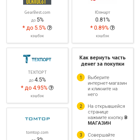
GearBest.com
Юлмарт
5%
0.81%
до
*
до 5.5%
*
0.89%
кэшбэк
кэшбэк
Как вернуть часть
денег за покупки
ТЕХПОРТ
Выберите
1
4.5%
до
интернет-магазин
*
до 4.95%
и кликните на
него
кэшбэк
На открывшейся
2
странице
нажмите кнопку
В
МАГАЗИН
tomtop.com
Совершайте
3
3%