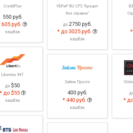
CreditPlus
УБРиР RU CPS "Кредит
ВЗ
без справок"
Ст
550
руб.
2750
руб.
*
605
руб.
до
*
до 3025
руб.
*
кэшбэк
кэшбэк
Libertex INT
Займи Просто
Onli
$
50
до
400
руб.
*
до
$
55
д
*
440
руб.
*
до
кэшбэк
кэшбэк