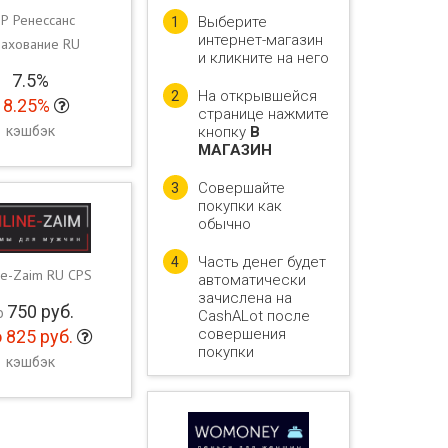
Р Ренессанс
Выберите
1
интернет-магазин
рахование RU
и кликните на него
7.5%
На открывшейся
2
8.25%
странице нажмите
кэшбэк
кнопку
В
МАГАЗИН
Совершайте
3
покупки как
обычно
Часть денег будет
4
ne-Zaim RU CPS
автоматически
зачислена на
750
руб.
о
CashALot после
совершения
 825
руб.
покупки
кэшбэк