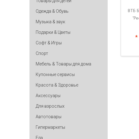
Товары для детей
ВТБ Б
Одежда & Обувь
"Ре
Музыка & звук
Подарки & Цветы
*
Софт & Игры
Спорт
Мебель & Товары для дома
Купонные сервисы
Красота & Здоровье
Аксессуары
Для взрослых
Автотовары
Гипермаркеты
Еда