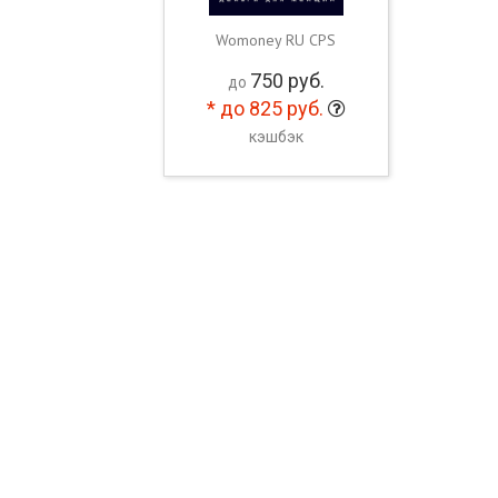
Womoney RU CPS
750
руб.
до
*
до 825
руб.
кэшбэк