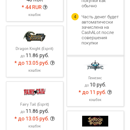
покупки как
обычно
*
44
RUR
кэшбэк
Часть денег будет
4
автоматически
зачислена на
CashALot после
совершения
покупки
Dragon Knight (Esprit)
11.86
руб.
до
*
до 13.05
руб.
кэшбэк
Генезис
10
руб.
до
*
до 11
руб.
кэшбэк
Fairy Tail (Esprit)
11.86
руб.
до
*
до 13.05
руб.
кэшбэк