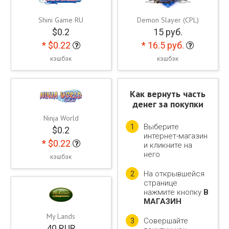
Shini Game RU
Demon Slayer (CPL)
$
0.2
15
руб.
*
$
0.22
*
16.5
руб.
кэшбэк
кэшбэк
Как вернуть часть
денег за покупки
Ninja World
Выберите
1
$
0.2
интернет-магазин
*
$
0.22
и кликните на
него
кэшбэк
На открывшейся
2
странице
нажмите кнопку
В
МАГАЗИН
My Lands
Совершайте
3
40
RUR