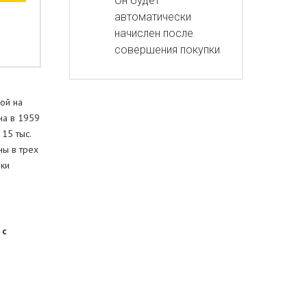
Он будет
автоматически
начислен после
совершения покупки
ой на
на в 1959
15 тыс.
ны в трех
рки
и
с