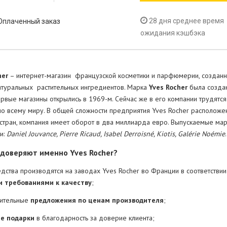
28 дня среднее время
 Оплаченный заказ
ожидания кэшбэка
her
– интернет-магазин французской косметики и парфюмерии, созданн
атуральных растительных ингредиентов. Марка
Yves Rocher
была созда
ервые магазины открылись в 1969-м. Сейчас же в его компании трудятся 
по всему миру. В общей сложности предприятия
Yves Roche
r расположе
 стран, компания имеет оборот в два миллиарда евро. Выпускаемые ма
и:
Daniel Jouvance, Pierre Ricaud, Isabel Derroisné, Kiotis, Galérie Noémie
.
 доверяют именно Yves
Rocher
?
редства производятся на заводах Yves Rocher во Франции в соответстви
и требованиями к качеству
;
чительные
предложения по ценам производителя
;
е подарки
в благодарность за доверие клиента;