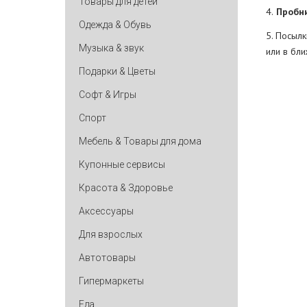
Товары для детей
4.
Пробни
Одежда & Обувь
5. Посылк
Музыка & звук
или в бл
Подарки & Цветы
Софт & Игры
Спорт
Мебель & Товары для дома
Купонные сервисы
Красота & Здоровье
Аксессуары
Для взрослых
Автотовары
Гипермаркеты
Еда