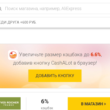
ДИ ДРУГА +600 РУБ.
Увеличьте размер кэшбэка до
6.6%
,
добавив кнопку CashALot в браузер!
ДОБАВИТЬ КНОПКУ
6%
В МАГАЗИН
кэшбэк