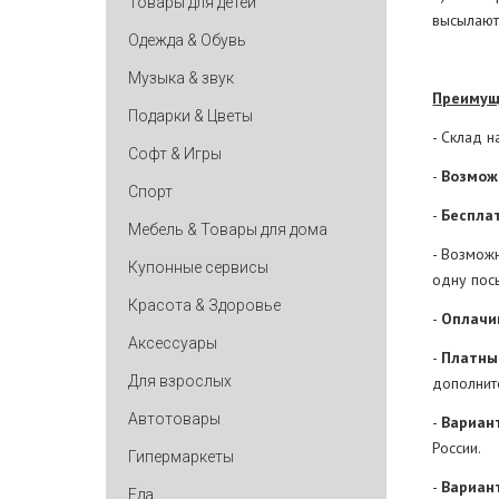
Товары для детей
высылают
Одежда & Обувь
Музыка & звук
Преимущ
Подарки & Цветы
- Склад 
Софт & Игры
-
Возмож
Спорт
-
Беспла
Мебель & Товары для дома
- Возмож
Купонные сервисы
одну пос
Красота & Здоровье
-
Оплачи
Аксессуары
-
Платны
Для взрослых
дополнит
Автотовары
-
Вариан
России.
Гипермаркеты
-
Вариан
Еда