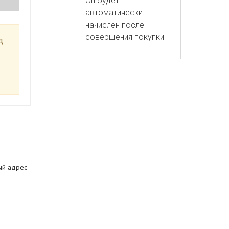
Он будет
автоматически
начислен после
совершения покупки
д
ый адрес