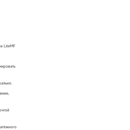
на LiteMF
мировать
уально.
анию,
Почтой
латёжного