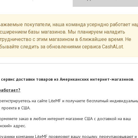
ажаемые покупатели, наша команда усерндно работает на
сширением базы магазинов. Мы планируем наладить
трудничество с этим магазином в ближайшее время. Не
бывайте следить за обновлениями сервиса CashALot.
 сервис доставки товаров из Американских интернет-магазинов.
работает?
гистрируетесь на сайте LiteMF и получаете бесплатный индивидуальн
е проекта в США.
ляете заказ в любом интернет-магазине США с доставкой на ваш
нский» адрес.
дники компании LiteMF проверяют вашу посылку, переупаковывают и