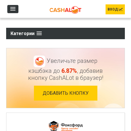
Перейти к основному содержанию
ВХОД
Категории
Увеличьте размер
кэшбэка до
6.87%
, добавив
кнопку CashALot в браузер!
ДОБАВИТЬ КНОПКУ