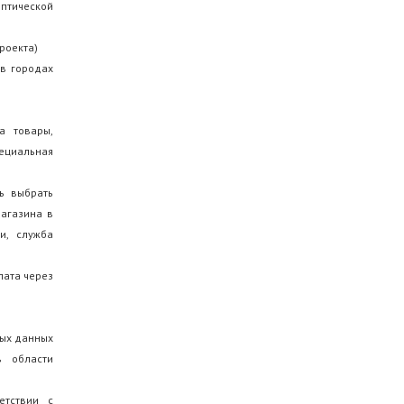
птической
роекта)
 в городах
а товары,
пециальная
ь выбрать
магазина в
ии, служба
лата через
ных данных
в области
етствии с