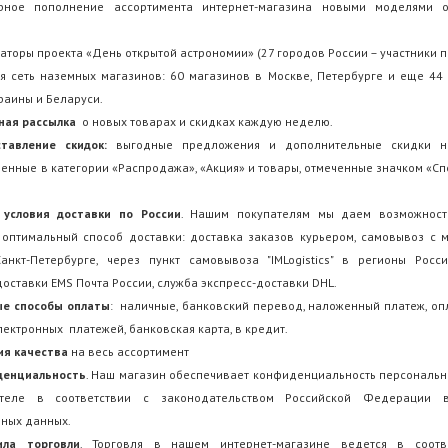
ярное пополнение ассортимента интернет-магазина новыми моделями о
заторы проекта «День открытой астрономии» (27 городов России – участники п
я сеть наземных магазинов: 60 магазинов в Москве, Петербурге и еще 44
краины и Беларуси.
ная рассылка
о новых товарах и скидках каждую неделю.
тавление скидок:
выгодные предложения и дополнительные скидки н
енные в категории «Распродажа», «Акция» и товары, отмеченные значком «С
 условия доставки по России
. Нашим покупателям мы даем возможност
оптимальный способ доставки: доставка заказов курьером, самовывоз с 
анкт-Петербурге, через пункт самовывоза "IMLogistics" в регионы Росс
доставки EMS Почта России, служба экспресс-доставки DHL.
ые способы оплаты
: наличные, банковский перевод, наложенный платеж, оп
лектронных платежей, банковская карта, в кредит.
ия качества
на весь ассортимент
денциальность
. Наш магазин обеспечивает конфиденциальность персональ
теле в соответствии с законодательством Российской Федерации 
ных данных.
ила торговли
. Торговля в нашем интернет-магазине ведется в соотв