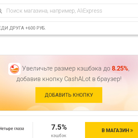
ДИ ДРУГА +600 РУБ.
Увеличьте размер кэшбэка до
8.25%
,
добавив кнопку CashALot в браузер!
ДОБАВИТЬ КНОПКУ
7.5%
В МАГАЗИН
кэшбэк