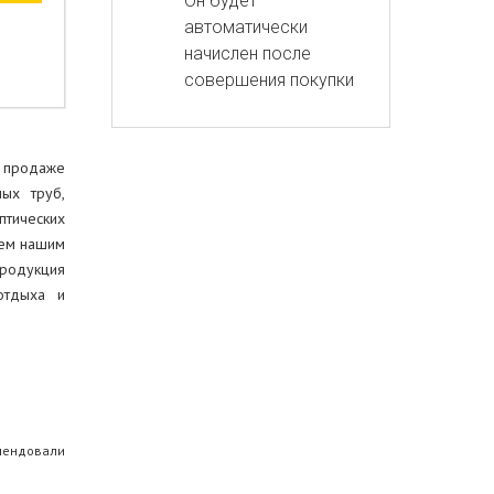
Он будет
автоматически
начислен после
совершения покупки
 продаже
ных труб,
птических
аем нашим
продукция
отдыха и
омендовали