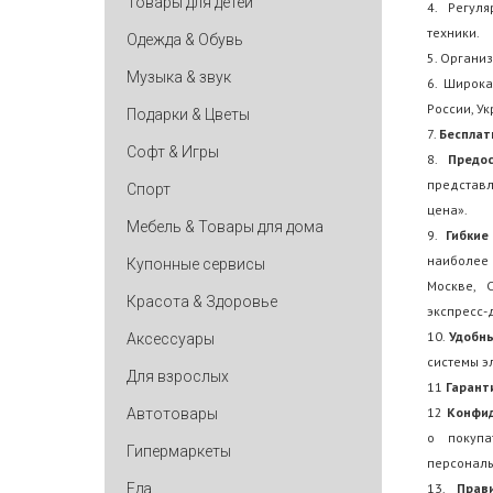
Товары для детей
4. Регул
техники.
Одежда & Обувь
5. Органи
Музыка & звук
6. Широка
России, У
Подарки & Цветы
7.
Бесплат
Софт & Игры
8.
Предос
представл
Спорт
цена».
Мебель & Товары для дома
9.
Гибкие
наиболее 
Купонные сервисы
Москве, С
Красота & Здоровье
экспресс-
10.
Удобн
Аксессуары
системы э
Для взрослых
11
Гарант
12
Конфи
Автотовары
о покупа
Гипермаркеты
персональ
Еда
13.
Прав